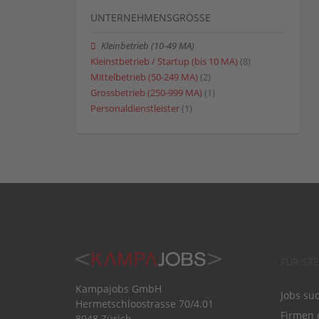
UNTERNEHMENSGRÖSSE
Kleinbetrieb (10-49 MA)
Kleinstbetrieb / Startup (bis 10 MA)
(8)
Mittelbetrieb (50-249 MA)
(2)
Grossbetrieb (250-999 MA)
(1)
Personaldienstleister
(1)
FÜR ST
Kampajobs GmbH
Jobs su
Hermetschloostrasse 70/4.01
Firmen 
8048 Zürich