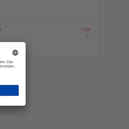
r
1 job
eratung