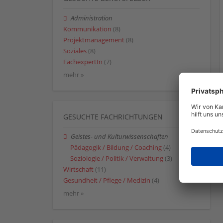
Administration
Kommunikation
(8)
Projektmanagement
(8)
Soziales
(8)
FachexpertIn
(7)
mehr »
GESUCHTE FACHRICHTUNGEN
Geistes- und Kulturwissenschaften
Pädagogik / Bildung / Coaching
(4)
Soziologie / Politik / Verwaltung
(3)
Wirtschaft
(11)
Gesundheit / Pflege / Medizin
(4)
mehr »