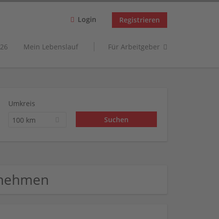
Login
Registrieren
26
Mein Lebenslauf
Für Arbeitgeber
Umkreis
100 km
rnehmen