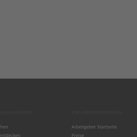
ELLENSUCHENDE
FÜR ARBEITGEBERINNEN
chen
Arbeitgeber Startseite
entdecken
Preise