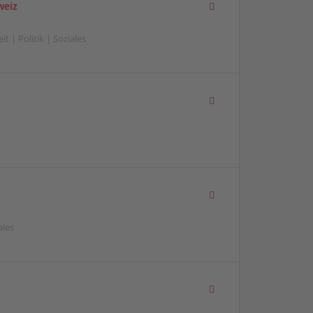
weiz
t | Politik | Soziales
ales