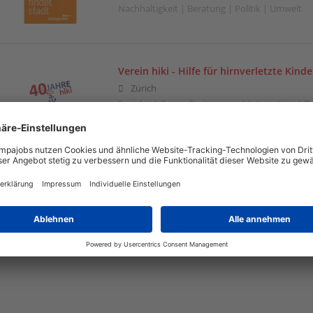
Nachhaltigkeit | Beratung | Politik | Umwelt
Verein hiki - Hilfe für hirnverletzte Kinde
Zürich
Soziales | Gesundheitswesen | Integration | B