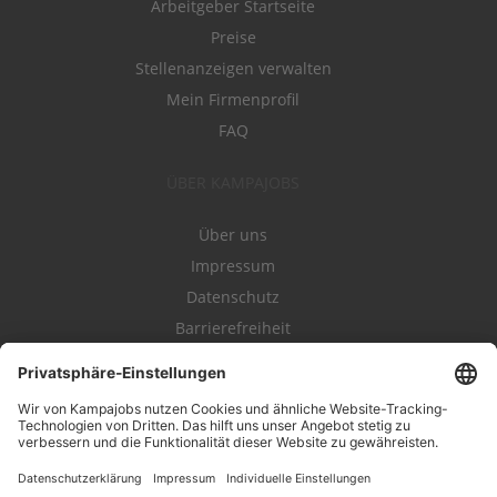
Arbeitgeber Startseite
Preise
Stellenanzeigen verwalten
Mein Firmenprofil
FAQ
ÜBER KAMPAJOBS
Über uns
Impressum
Datenschutz
Barrierefreiheit
Nutzungsbestimmungen
Campajobs Romandie
Kampahire
Kampagnenforum
LeadNow