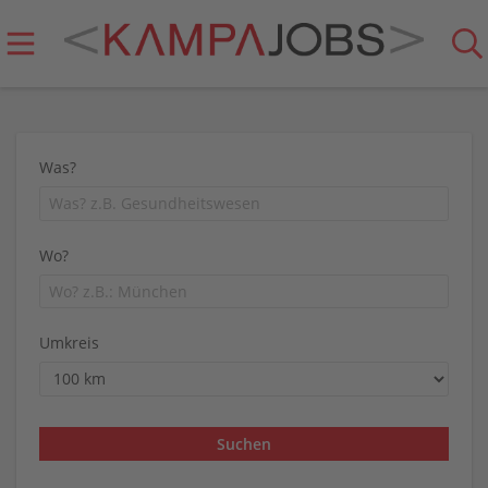
Was?
Wo?
Umkreis