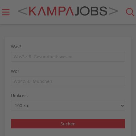
Was?
Wo?
Umkreis