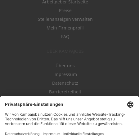
Arbeitgeber Startseite
Preise
Stellenanzeigen verwalten
Mein Firmenprofil
FAQ
ÜBER KAMPAJOBS
Über uns
Impressum
Datenschutz
Barrierefreiheit
Nutzungsbestimmungen
Campajobs Romandie
Kampahire
Kampagnenforum
LeadNow