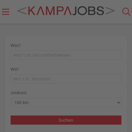
Was?
Wo?
Umkreis