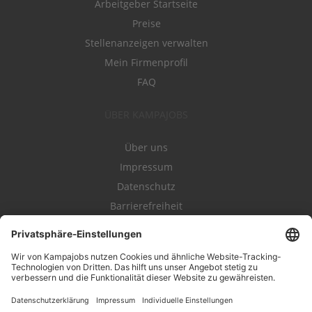
Arbeitgeber Startseite
Preise
Stellenanzeigen verwalten
Mein Firmenprofil
FAQ
ÜBER KAMPAJOBS
Über uns
Impressum
Datenschutz
Barrierefreiheit
Nutzungsbestimmungen
Campajobs Romandie
Kampahire
Kampagnenforum
LeadNow