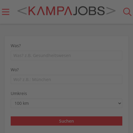
Was?
Wo?
Umkreis