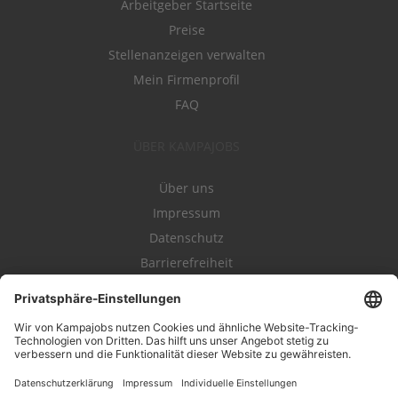
Arbeitgeber Startseite
Preise
Stellenanzeigen verwalten
Mein Firmenprofil
FAQ
ÜBER KAMPAJOBS
Über uns
Impressum
Datenschutz
Barrierefreiheit
Nutzungsbestimmungen
Campajobs Romandie
Kampahire
Kampagnenforum
LeadNow