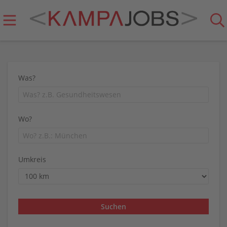
Was?
Wo?
Umkreis