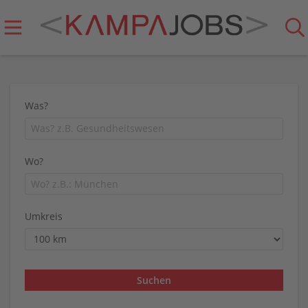
Was?
Wo?
Umkreis