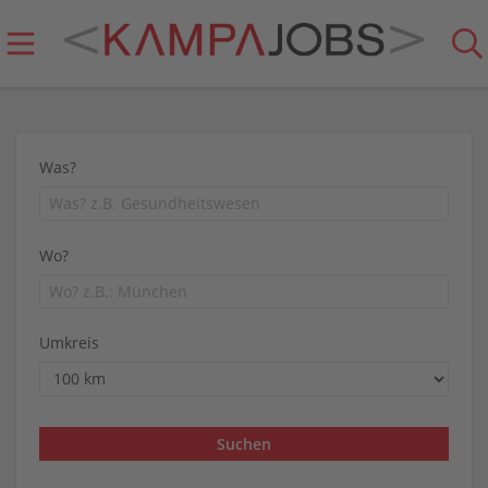
Was?
Wo?
Umkreis