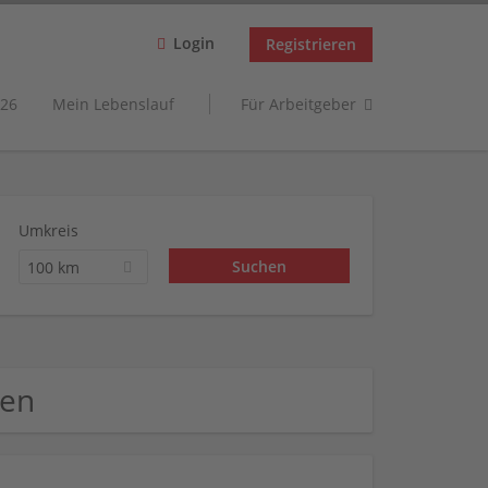
Login
Registrieren
26
Mein Lebenslauf
Für Arbeitgeber
Umkreis
100 km
men