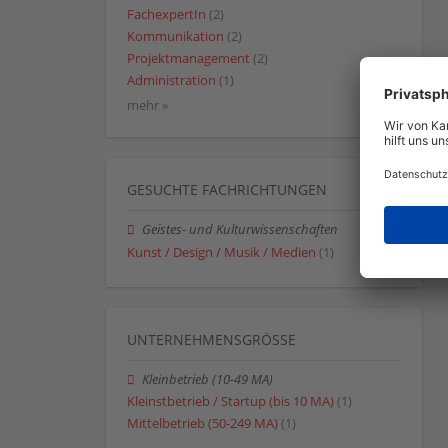
FachexpertIn
(2)
Kommunikation
(2)
Projektmanagement
(2)
Administration
(1)
mehr »
GESUCHTE FACHRICHTUNGEN
Geistes- und Kulturwissenschaften
Kunst / Design / Musik / Medien
(1)
UNTERNEHMENSGRÖSSE
Kleinbetrieb (10-49 MA)
Kleinstbetrieb / Startup (bis 10 MA)
(1)
Mittelbetrieb (50-249 MA)
(1)