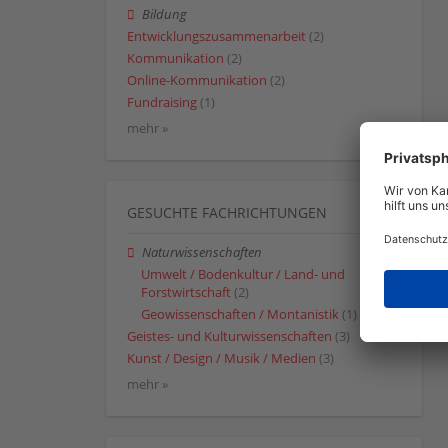
Bildung
Entwicklungszusammenarbeit
(2)
Kommunikation
(2)
Online-Kommunikation
(2)
Fundraising
(1)
mehr »
GESUCHTE FACHRICHTUNGEN
Naturwissenschaften
Umwelt / Bodenkultur / Land- und
Forstwirtschaft
(2)
Geowissenschaften / Montanistik
(1)
Geistes- und Kulturwissenschaften
(3)
Kunst / Design / Musik / Medien
(3)
mehr »