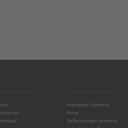
ELLENSUCHENDE
FÜR ARBEITGEBERINNEN
chen
Arbeitgeber Startseite
entdecken
Preise
benslauf
Stellenanzeigen verwalten