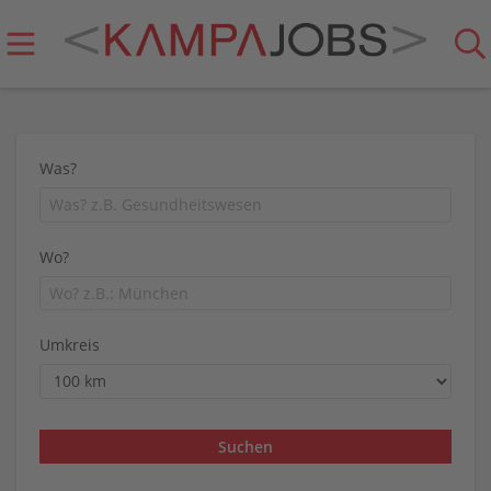
Was?
Wo?
Umkreis