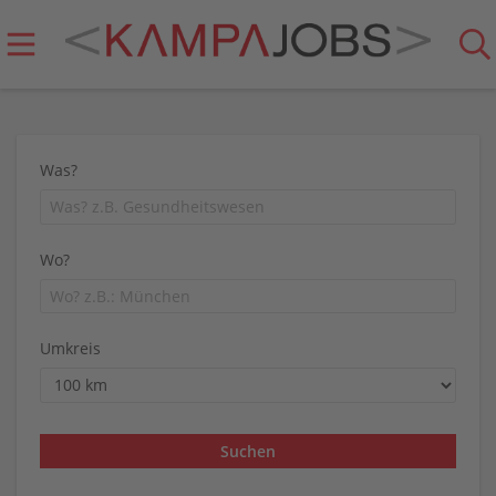
Was?
Wo?
Umkreis