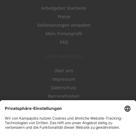
Arbeitgeber Startseite
Preise
Stellenanzeigen verwalten
Mein Firmenprofil
FAQ
ÜBER KAMPAJOBS
Über uns
Impressum
Datenschutz
Barrierefreiheit
Nutzungsbestimmungen
Campajobs Romandie
Kampahire
Kampagnenforum