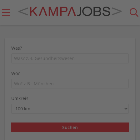
Was?
Wo?
Umkreis