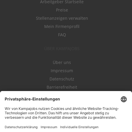
Arbeitgeber Startseite
Preise
Stellenanzeigen verwalten
Mein Firmenprofil
FAQ
ÜBER KAMPAJOBS
Über uns
Impressum
Datenschutz
Barrierefreiheit
Nutzungsbestimmungen
Campajobs Romandie
Kampahire
Kampagnenforum
LeadNow