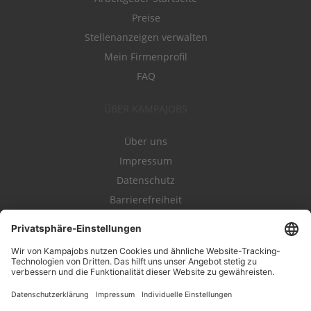
Preise
Stellenanzeigen verwalten
Mein Firmenprofil
FAQ
ÜBER KAMPAJOBS
Über uns
Impressum
Datenschutz
Barrierefreiheit
Nutzungsbestimmungen
Campajobs Romandie
Kampahire
Kampagnenforum
LeadNow