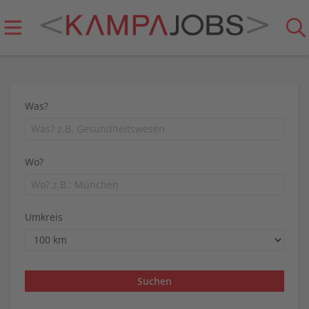
Was?
Wo?
Umkreis