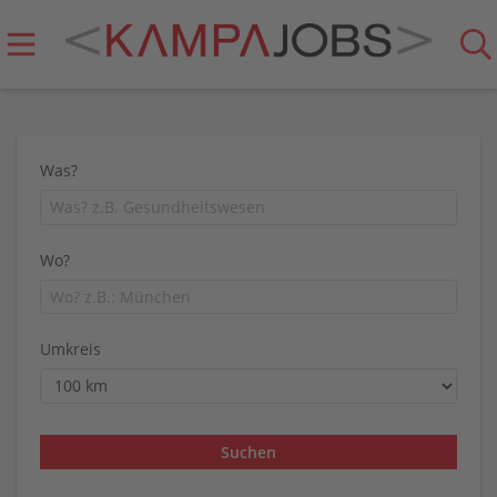
Was?
Wo?
Umkreis