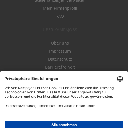
Stellenanzeigen verwalten
Mein Firmenprofil
FAQ
ÜBER KAMPAJOBS
Über uns
Impressum
Datenschutz
Barrierefreiheit
Nutzungsbestimmungen
Campajobs Romandie
Kampahire
Kampagnenforum
LeadNow