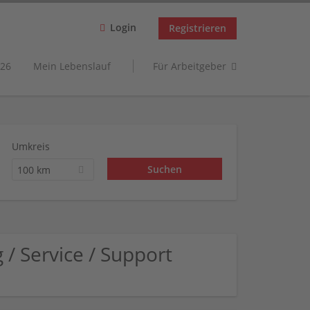
Login
Registrieren
26
Mein Lebenslauf
Für Arbeitgeber
Umkreis
100 km
 Service / Support