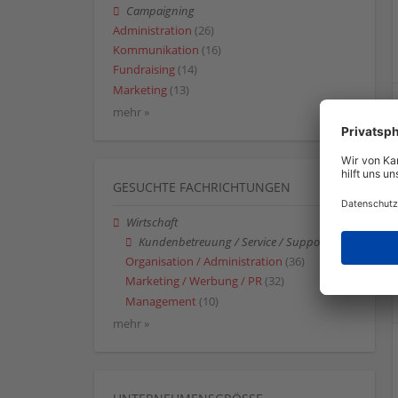
Campaigning
Administration
(26)
Kommunikation
(16)
Fundraising
(14)
Marketing
(13)
mehr »
GESUCHTE FACHRICHTUNGEN
Wirtschaft
Kundenbetreuung / Service / Support
Organisation / Administration
(36)
Marketing / Werbung / PR
(32)
Management
(10)
mehr »