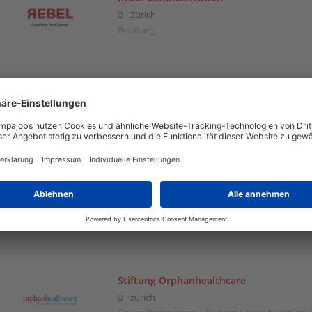
Zürich
Beratung
reCIRCLE
Bern
Nachhaltigkeit
SailCom Swiss Boat Sharing
Ebikon
Kultur
Stiftung Orphanhealthcare
zürich