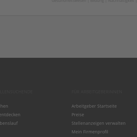
Gesundheitswesen | Bildung | Nachhaltigkeit | 
ELLENSUCHENDE
FÜR ARBEITGEBERINNEN
chen
Arbeitgeber Startseite
entdecken
Preise
benslauf
Stellenanzeigen verwalten
Mein Firmenprofil