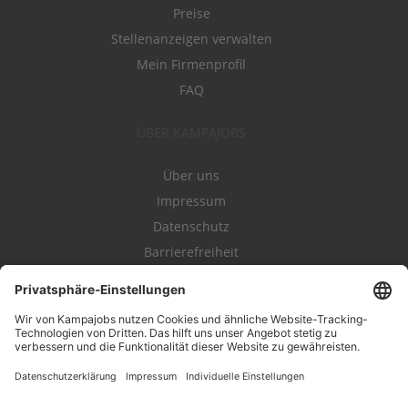
Preise
Stellenanzeigen verwalten
Mein Firmenprofil
FAQ
ÜBER KAMPAJOBS
Über uns
Impressum
Datenschutz
Barrierefreiheit
Nutzungsbestimmungen
Campajobs Romandie
Kampahire
Kampagnenforum
LeadNow