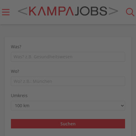
Was?
Wo?
Umkreis