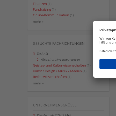
Finanzen
(1)
Fundraising
(1)
Online-Kommunikation
(1)
mehr »
GESUCHTE FACHRICHTUNGEN
Technik
Wirtschaftsingenieurwesen
Geistes- und Kulturwissenschaften
(1)
Kunst / Design / Musik / Medien
(1)
Rechtswissenschaften
(1)
mehr »
UNTERNEHMENSGRÖSSE
Kleinbetrieb (10-49 MA)