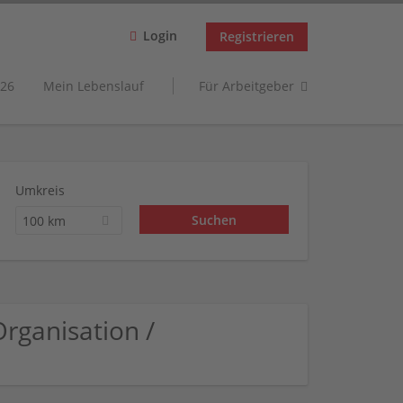
Login
Registrieren
26
Mein Lebenslauf
Für Arbeitgeber
Umkreis
100 km
rganisation /