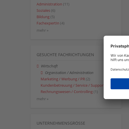
Administration
(11)
Soziales
(6)
Bildung
(5)
FachexpertIn
(4)
mehr »
GESUCHTE FACHRICHTUNGEN
Wirtschaft
Organisation / Administration
Marketing / Werbung / PR
(2)
Kundenbetreuung / Service / Support
(1)
Rechnungswesen / Controlling
(1)
mehr »
UNTERNEHMENSGRÖSSE