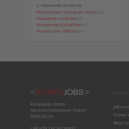
Mittelbetrieb (50-249 MA)
Kleinstbetrieb / Startup (bis 10 MA)
(12)
Kleinbetrieb (10-49 MA)
(7)
Grossbetrieb (250-999 MA)
(1)
Konzern (über 1000 MA)
(1)
FÜR ST
Kampajobs GmbH
Jobs su
Hermetschloostrasse 70/4.01
Firmen 
8048 Zürich
Mein Le
CHE-479.234.267 MWST