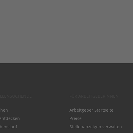
ELLENSUCHENDE
FÜR ARBEITGEBERINNEN
chen
Arbeitgeber Startseite
entdecken
Preise
benslauf
Stellenanzeigen verwalten