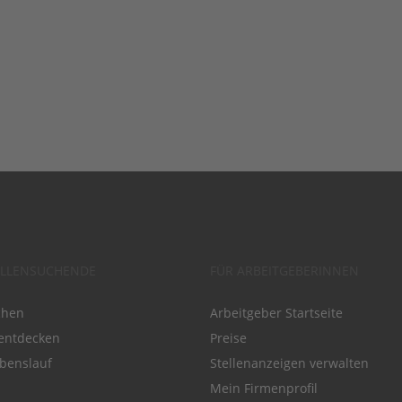
ELLENSUCHENDE
FÜR ARBEITGEBERINNEN
chen
Arbeitgeber Startseite
entdecken
Preise
benslauf
Stellenanzeigen verwalten
Mein Firmenprofil