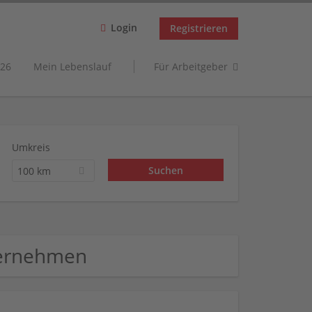
Login
Registrieren
26
Mein Lebenslauf
Für Arbeitgeber
Umkreis
100 km
ternehmen