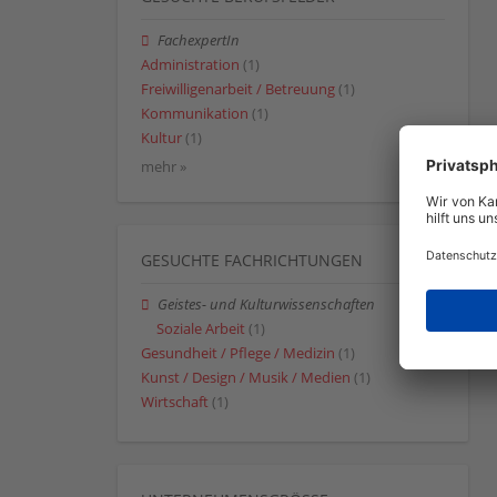
FachexpertIn
Administration
(1)
Freiwilligenarbeit / Betreuung
(1)
Kommunikation
(1)
Kultur
(1)
mehr »
GESUCHTE FACHRICHTUNGEN
Geistes- und Kulturwissenschaften
Soziale Arbeit
(1)
Gesundheit / Pflege / Medizin
(1)
Kunst / Design / Musik / Medien
(1)
Wirtschaft
(1)