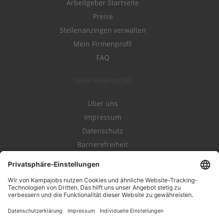
Arbeitgeber Startseite
Preise
Stellenanzeigen verwalten
Mein Firmenprofil
FAQ
ÜBER KAMPAJOBS
Über uns
Impressum
Datenschutz
Barrierefreiheit
Nutzungsbestimmungen
Campajobs Romandie
Kampahire
Kampagnenforum
LeadNow