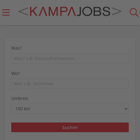
Was?
Wo?
Umkreis