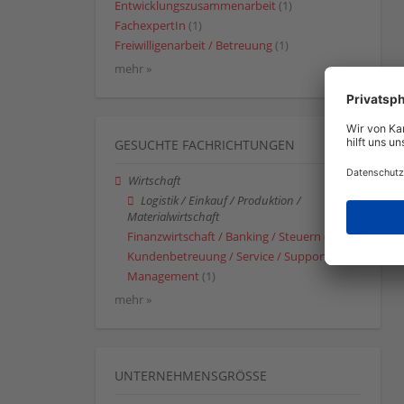
Entwicklungszusammenarbeit
(1)
FachexpertIn
(1)
Freiwilligenarbeit / Betreuung
(1)
mehr »
GESUCHTE FACHRICHTUNGEN
Wirtschaft
Logistik / Einkauf / Produktion /
Materialwirtschaft
Finanzwirtschaft / Banking / Steuern
(1)
Kundenbetreuung / Service / Support
(1)
Management
(1)
mehr »
UNTERNEHMENSGRÖSSE