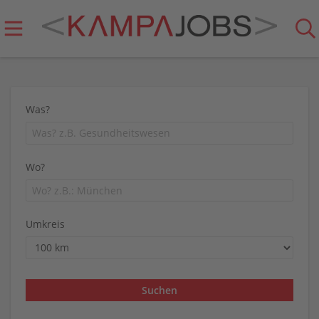
Was?
Wo?
Umkreis