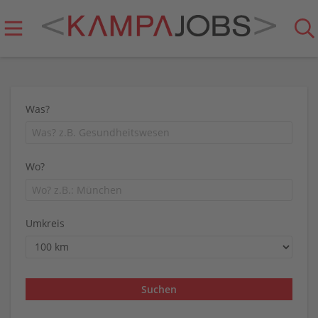
Was?
Wo?
Umkreis