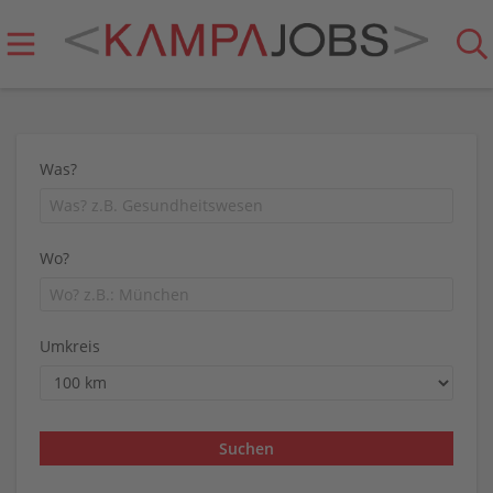
Was?
Wo?
Umkreis