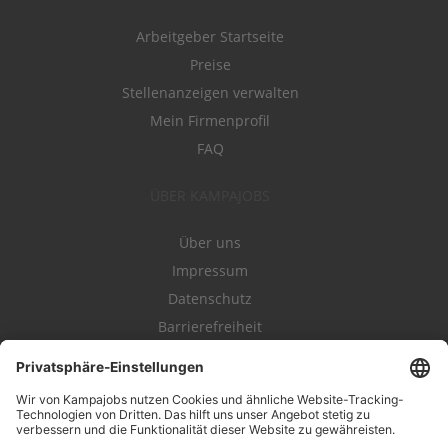
Arbeitgeber Startseite
Preise
Stellenanzeigen verwalten
Mein Firmenprofil
FAQ
ÜBER KAMPAJOBS
Über uns
Impressum
Datenschutz
Barrierefreiheit
Nutzungsbestimmungen
Campajobs Romandie
Kampahire
Kampagnenforum