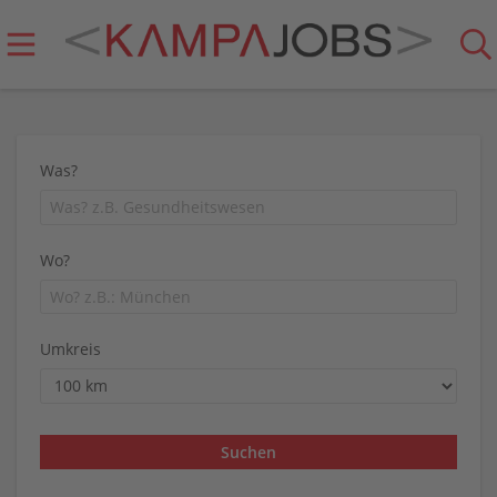
Was?
Wo?
Umkreis