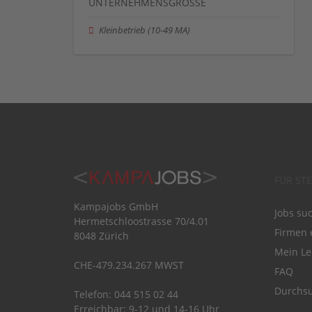
UNTERNEHMENSGRÖSSE
Kleinbetrieb (10-49 MA)
FÜR ST
Kampajobs GmbH
Jobs su
Hermetschloostrasse 70/4.01
Firmen 
8048 Zürich
Mein Le
CHE-479.234.267 MWST
FAQ
Durchsu
Telefon: 044 515 02 44
Erreichbar: 9-12 und 14-16 Uhr