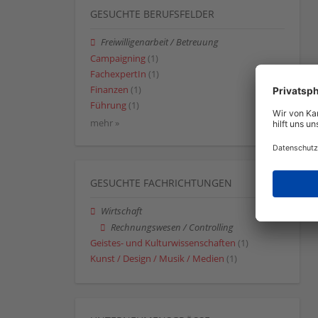
GESUCHTE BERUFSFELDER
Freiwilligenarbeit / Betreuung
Campaigning
(1)
FachexpertIn
(1)
Finanzen
(1)
Führung
(1)
mehr »
GESUCHTE FACHRICHTUNGEN
Wirtschaft
Rechnungswesen / Controlling
Geistes- und Kulturwissenschaften
(1)
Kunst / Design / Musik / Medien
(1)