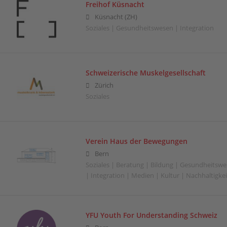
Freihof Küsnacht
Küsnacht (ZH)
Soziales | Gesundheitswesen | Integration
Schweizerische Muskelgesellschaft
Zürich
Soziales
Verein Haus der Bewegungen
Bern
Soziales | Beratung | Bildung | Gesundheitswe
| Integration | Medien | Kultur | Nachhaltigkeit
YFU Youth For Understanding Schweiz