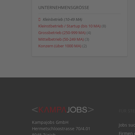
UNTERNEHMENSGRÖSSE
Kleinbetrieb (10-49 MA)
Kleinstbetrieb / Startup (bis 10 MA)
(8)
Grossbetrieb (250-999 MA)
(4)
Mittelbetrieb (50-249 MA)
(3)
Konzern (über 1000 MA)
(2)
FÜR ST
Kampajobs GmbH
Jobs su
Hermetschloostrasse 70/4.01
Firmen 
8048 Zürich