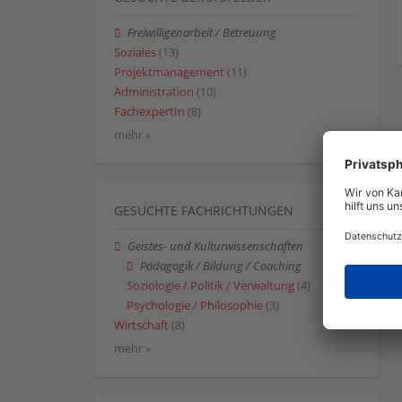
Freiwilligenarbeit / Betreuung
Soziales
(13)
Projektmanagement
(11)
Administration
(10)
FachexpertIn
(8)
mehr »
GESUCHTE FACHRICHTUNGEN
Geistes- und Kulturwissenschaften
Pädagogik / Bildung / Coaching
Soziologie / Politik / Verwaltung
(4)
Psychologie / Philosophie
(3)
Wirtschaft
(8)
mehr »