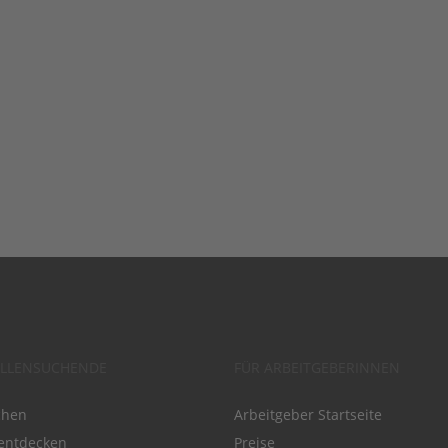
ELLENSUCHENDE
FÜR ARBEITGEBERINNEN
chen
Arbeitgeber Startseite
entdecken
Preise