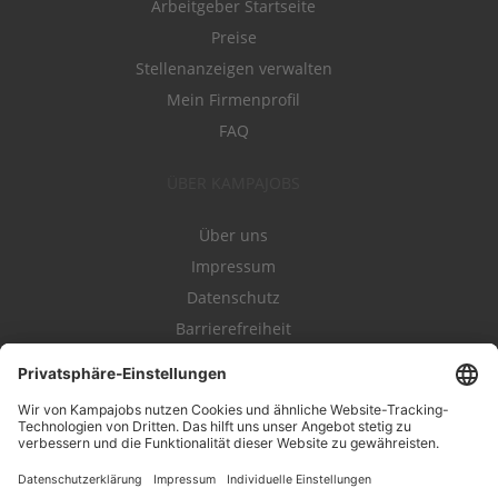
Arbeitgeber Startseite
Preise
Stellenanzeigen verwalten
Mein Firmenprofil
FAQ
ÜBER KAMPAJOBS
Über uns
Impressum
Datenschutz
Barrierefreiheit
Nutzungsbestimmungen
Campajobs Romandie
Kampahire
Kampagnenforum
LeadNow