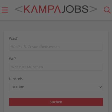
Was?
Wo?
Umkreis