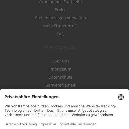
Arbeitgeber Startseite
Preise
Stellenanzeigen verwalten
Mein Firmenprofil
FAQ
ÜBER KAMPAJOBS
Über uns
Impressum
Datenschutz
Barrierefreiheit
Nutzungsbestimmungen
Campajobs Romandie
Kampahire
Kampagnenforum
LeadNow