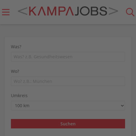
Was?
Wo?
Umkreis