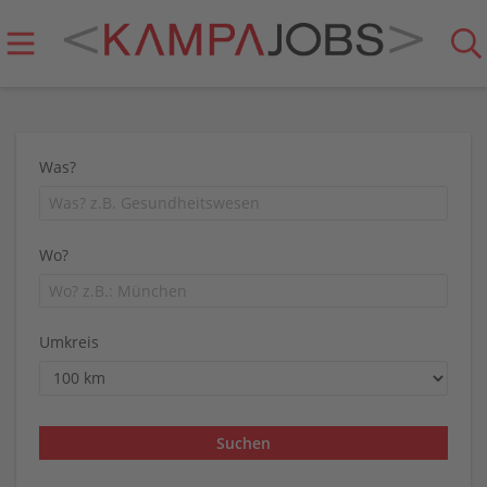
Was?
Wo?
Umkreis