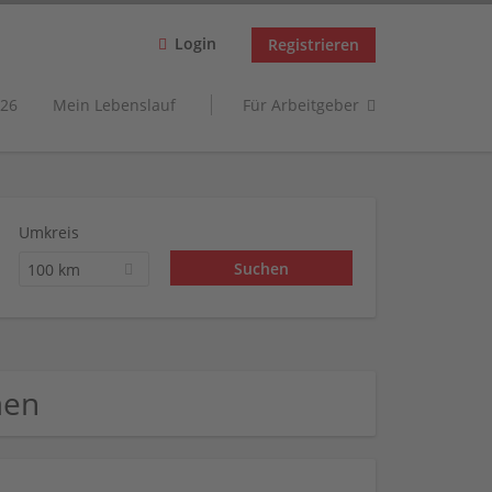
Login
Registrieren
26
Mein Lebenslauf
Für Arbeitgeber
Umkreis
100 km
men