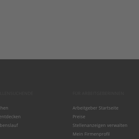
ELLENSUCHENDE
FÜR ARBEITGEBERINNEN
chen
Arbeitgeber Startseite
entdecken
Preise
benslauf
Stellenanzeigen verwalten
Mein Firmenprofil