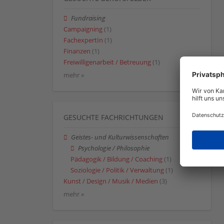
Fundraising
Campaigning
(1)
FachexpertIn
(1)
Finanzen
(1)
Freiwilligenarbeit / Betreuung
(1)
mehr »
GESUCHTE FACHRICHTUNGEN
Geistes- und Kulturwissenschaften
Psychologie / Philosophie
Pädagogik / Bildung / Coaching
(1)
Soziologie / Politik / Verwaltung
(1)
Kunst / Design / Musik / Medien
(3)
mehr »