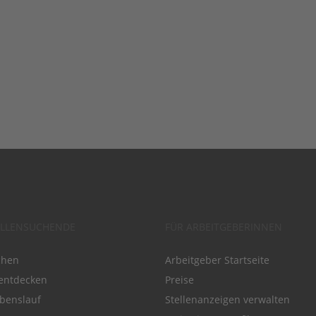
ELLENSUCHENDE
FÜR ARBEITGEBERINNEN
chen
Arbeitgeber Startseite
entdecken
Preise
benslauf
Stellenanzeigen verwalten