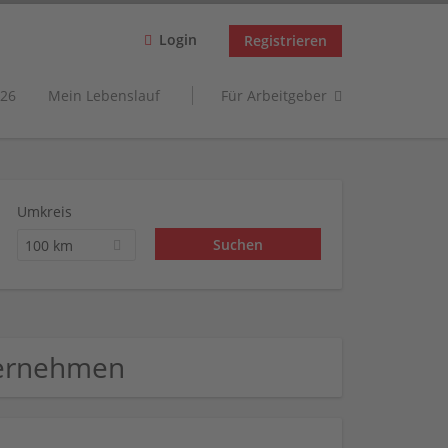
Login
Registrieren
26
Mein Lebenslauf
Für Arbeitgeber
Umkreis
100 km
ternehmen