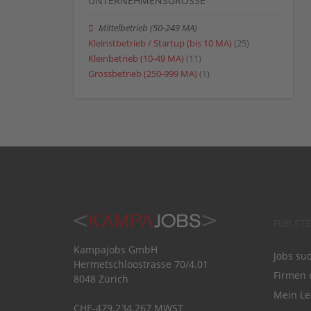
UNTERNEHMENSGRÖSSE
Mittelbetrieb (50-249 MA)
Kleinstbetrieb / Startup (bis 10 MA)
(25)
Kleinbetrieb (10-49 MA)
(11)
Grossbetrieb (250-999 MA)
(1)
FÜR ST
Kampajobs GmbH
Jobs su
Hermetschloostrasse 70/4.01
Firmen 
8048 Zürich
Mein Le
CHE-479.234.267 MWST