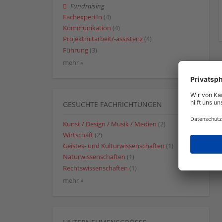
Fundraising
FachexpertIn
(4)
Kommunikation
(4)
Projektmitarbeit/-assistenz
(4)
Führung
(3)
mehr »
GESUCHTE FACHRICHTUNGEN
Kunst / Design / Musik / Medien
(2)
Wirtschaft
(2)
Geistes- und Kulturwissenschaften
(1)
Naturwissenschaften
(1)
Rechtswissenschaften
(1)
mehr »