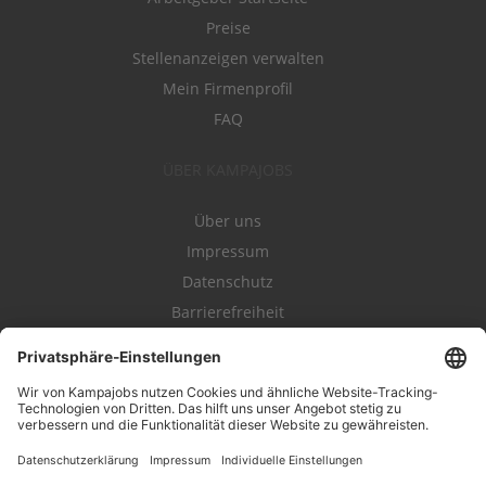
Preise
Stellenanzeigen verwalten
Mein Firmenprofil
FAQ
ÜBER KAMPAJOBS
Über uns
Impressum
Datenschutz
Barrierefreiheit
Nutzungsbestimmungen
Campajobs Romandie
Kampahire
Kampagnenforum
LeadNow