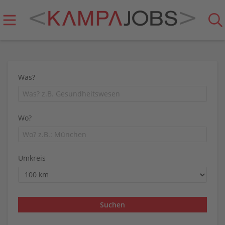
Was?
Wo?
Umkreis