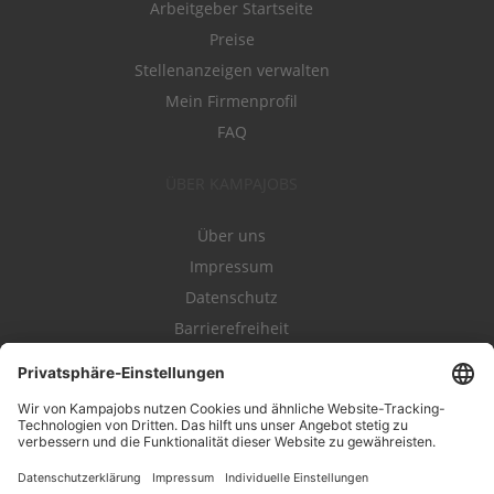
Arbeitgeber Startseite
Preise
Stellenanzeigen verwalten
Mein Firmenprofil
FAQ
ÜBER KAMPAJOBS
Über uns
Impressum
Datenschutz
Barrierefreiheit
Nutzungsbestimmungen
Campajobs Romandie
Kampahire
Kampagnenforum
LeadNow