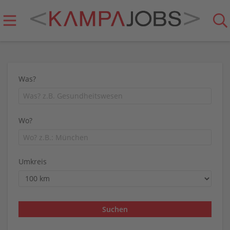
Was?
Wo?
Umkreis