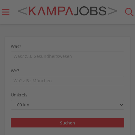
Was?
Wo?
Umkreis