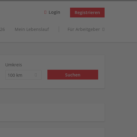
Login
Registrieren
26
Mein Lebenslauf
Für Arbeitgeber
Umkreis
100 km