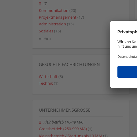
IT
Kommunikation
(20)
Projektmanagement
(17)
Administration
(15)
Soziales
(15)
mehr »
GESUCHTE FACHRICHTUNGEN
Wirtschaft
(3)
Technik
(1)
UNTERNEHMENSGRÖSSE
Kleinbetrieb (10-49 MA)
Grossbetrieb (250-999 MA)
(1)
Kleinstbetrieb / Startup (bis 10 MA)
(1)