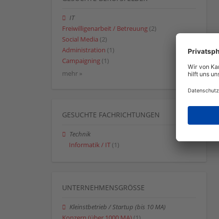
IT
Freiwilligenarbeit / Betreuung
(2)
Social Media
(2)
Administration
(1)
Campaigning
(1)
mehr »
GESUCHTE FACHRICHTUNGEN
Technik
Informatik / IT
(1)
UNTERNEHMENSGRÖSSE
Kleinstbetrieb / Startup (bis 10 MA)
Konzern (über 1000 MA)
(1)