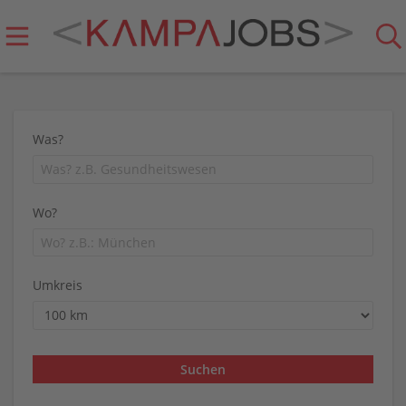
Was?
Wo?
Umkreis