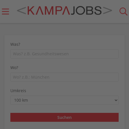
Was?
Wo?
Umkreis