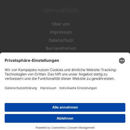
ÜBER KAMPAJOBS
Über uns
Impressum
Datenschutz
Barrierefreiheit
Nutzungsbestimmungen
Campajobs Romandie
Kampahire
Kampagnenforum
LeadNow
© 2004-2019 Kampajobs GmbH. Alle Rechte vorbehalten