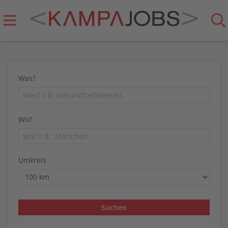
Was?
Wo?
Umkreis