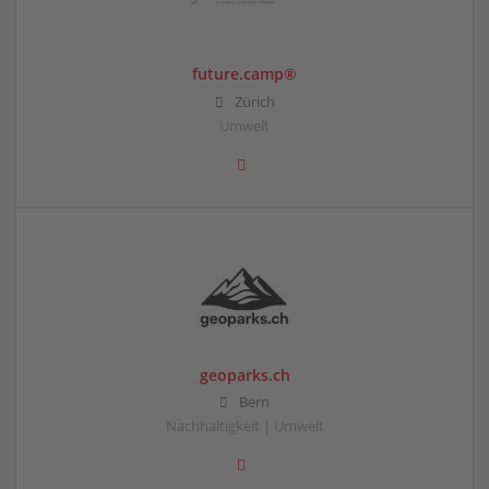
future.camp®
Zürich
Umwelt
geoparks.ch
Bern
Nachhaltigkeit | Umwelt