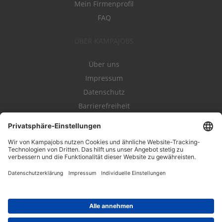
Mein Firmenprofil
FAQ
ÜBER KAMPAJOBS
Über uns
Impressum
Datenschutz
Barrierefreiheit
Nutzungsbestimmungen
Campajobs Romandie
Kampahire
Kampagnenforum
LeadNow