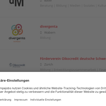
Basel
Beratung | Bildung | Medien | Soziales | Kultu
divergenta
Wabern
Bildung
Förderverein Oikocredit deutsche Schwe
Zürich
Bildung | Entwicklungszusammenarbeit | Fin
Intrinsic
Zürich
Bildung