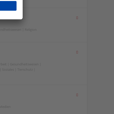
ndheitswesen | Religion
beit | Gesundheitswesen |
 Soziales | Tierschutz |
 Medien