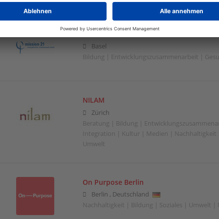
Mission 21
Basel
Bildung | Entwicklungszusammenarbeit | Gesu
NILAM
Zürich
Beratung | Bildung | Entwicklungszusammenar
Integration | Kultur | Medien | Nachhaltigkeit |
Umwelt
On Purpose Berlin
Berlin
,
Deutschland
Nachhaltigkeit | Bildung | Soziales | Umwelt |