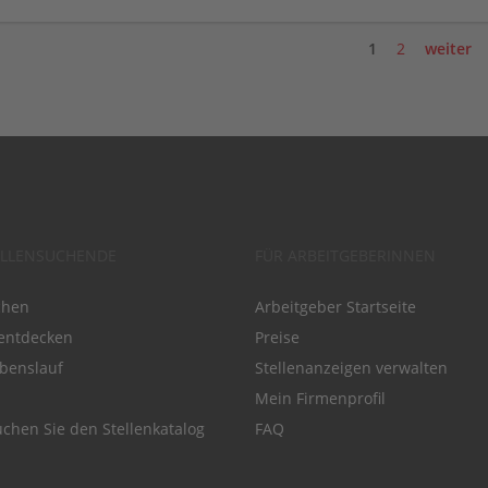
1
2
weiter
ELLENSUCHENDE
FÜR ARBEITGEBERINNEN
chen
Arbeitgeber Startseite
entdecken
Preise
benslauf
Stellenanzeigen verwalten
Mein Firmenprofil
chen Sie den Stellenkatalog
FAQ