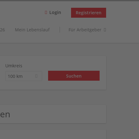
Login
Registrieren
26
Mein Lebenslauf
Für Arbeitgeber
Umkreis
100 km
men