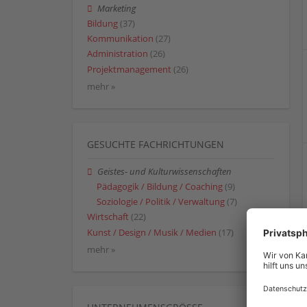
Marketing
Bildung
(37)
Kommunikation
(27)
Administration
(26)
Projektmanagement
(26)
mehr »
GESUCHTE FACHRICHTUNGEN
Geistes- und Kulturwissenschaften
Pädagogik / Bildung / Coaching
(9)
Soziologie / Politik / Verwaltung
(7)
Wirtschaft
(22)
Kunst / Design / Musik / Medien
(17)
mehr »