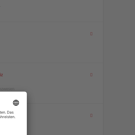
r
iz
anzwesen