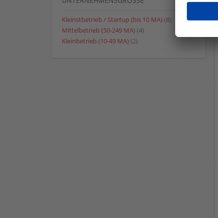
UNTERNEHMENSGRÖSSE
Kleinstbetrieb / Startup (bis 10 MA)
(8)
Mittelbetrieb (50-249 MA)
(4)
Kleinbetrieb (10-49 MA)
(2)