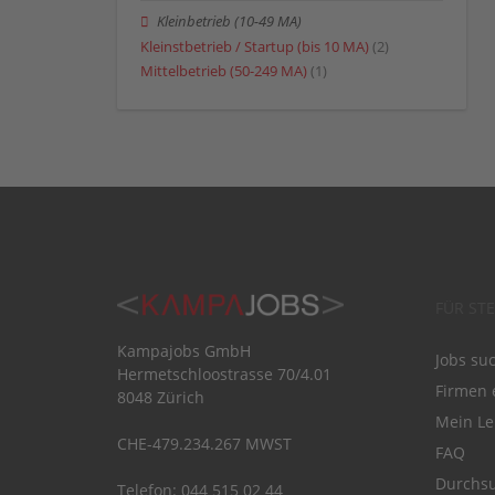
Kleinbetrieb (10-49 MA)
Kleinstbetrieb / Startup (bis 10 MA)
(2)
Mittelbetrieb (50-249 MA)
(1)
FÜR ST
Kampajobs GmbH
Jobs su
Hermetschloostrasse 70/4.01
Firmen 
8048 Zürich
Mein Le
CHE-479.234.267 MWST
FAQ
Durchsu
Telefon: 044 515 02 44