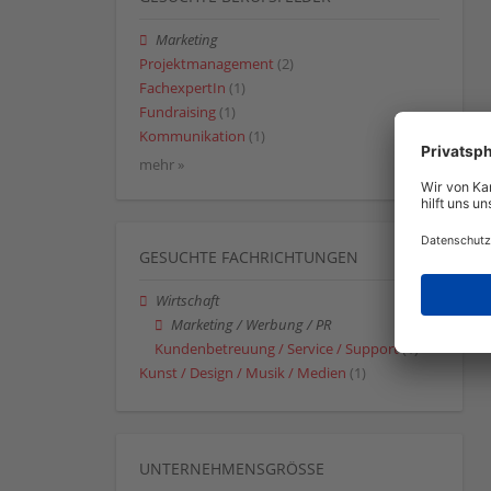
Marketing
Projektmanagement
(2)
FachexpertIn
(1)
Fundraising
(1)
Kommunikation
(1)
mehr »
GESUCHTE FACHRICHTUNGEN
Wirtschaft
Marketing / Werbung / PR
Kundenbetreuung / Service / Support
(1)
Kunst / Design / Musik / Medien
(1)
UNTERNEHMENSGRÖSSE