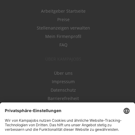
Arbeitgeber Startseite
Preise
Stellenanzeigen verwalten
Mein Firmenprofil
FAQ
ÜBER KAMPAJOBS
Über uns
Impressum
Datenschutz
Barrierefreiheit
Nutzungsbestimmungen
Campajobs Romandie
Kampahire
Kampagnenforum