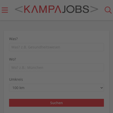
Was?
Wo?
Umkreis