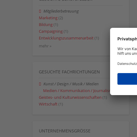
Mitgliederbetreuung
Marketing
(2)
Bildung
(1)
Campaigning
(1)
Entwicklungszusammenarbeit
(1)
mehr »
GESUCHTE FACHRICHTUNGEN
Kunst / Design / Musik / Medien
Medien / Kommunikation / Journalismus
(1)
Geistes- und Kulturwissenschaften
(1)
Wirtschaft
(1)
UNTERNEHMENSGRÖSSE