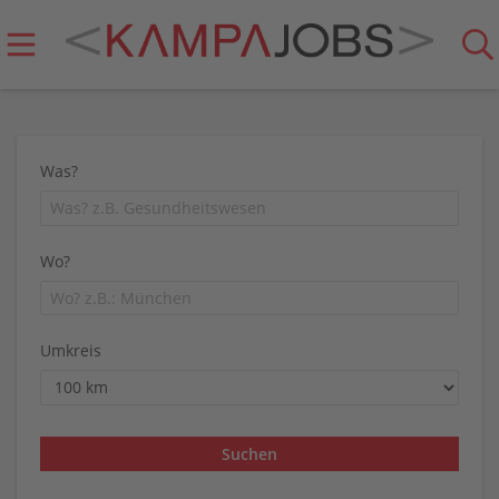
Was?
Wo?
Umkreis