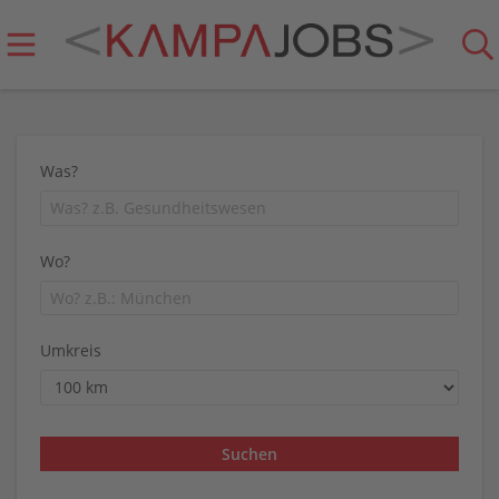
Was?
Wo?
Umkreis