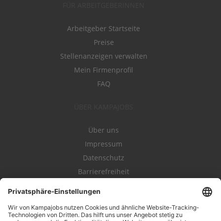
FÜR ARBEITGEBERINNEN
Arbeitgeber Startseite
Preise
Stellenanzeigen verwalten
Mein Firmenprofil
FAQ
ÜBER KAMPAJOBS
Über uns
Impressum
Datenschutz
Barrierefreiheit
Nutzungsbestimmungen
Campajobs Romandie
Kampahire