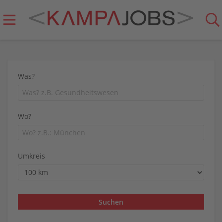
Was?
Wo?
Umkreis