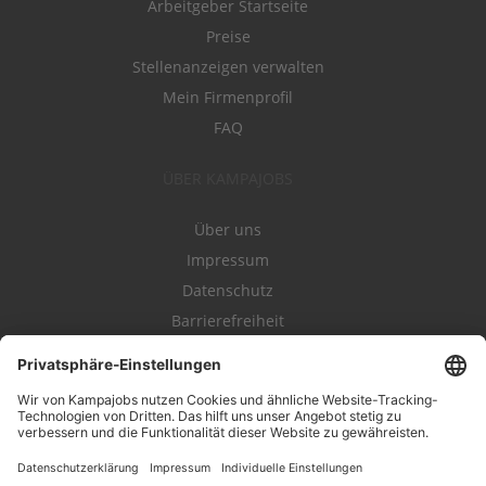
Arbeitgeber Startseite
Preise
Stellenanzeigen verwalten
Mein Firmenprofil
FAQ
ÜBER KAMPAJOBS
Über uns
Impressum
Datenschutz
Barrierefreiheit
Nutzungsbestimmungen
Campajobs Romandie
Kampahire
Kampagnenforum
LeadNow