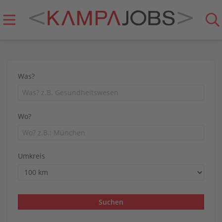
Was?
Wo?
Umkreis