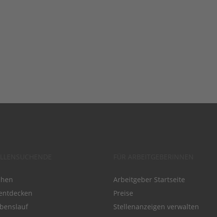
ELLENSUCHENDE
FÜR ARBEITGEBERINNEN
chen
Arbeitgeber Startseite
entdecken
Preise
benslauf
Stellenanzeigen verwalten