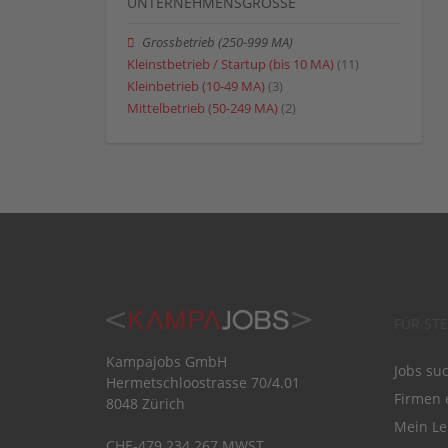
UNTERNEHMENSGRÖSSE
Grossbetrieb (250-999 MA)
Kleinstbetrieb / Startup (bis 10 MA)
(11)
Kleinbetrieb (10-49 MA)
(3)
Mittelbetrieb (50-249 MA)
(2)
FÜR ST
Kampajobs GmbH
Jobs su
Hermetschloostrasse 70/4.01
Firmen 
8048 Zürich
Mein Le
CHE-479.234.267 MWST