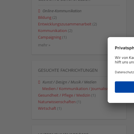
Online-Kommunikation
Bildung
(2)
Entwicklungszusammenarbeit
(2)
Kommunikation
(2)
Campaigning
(1)
mehr »
GESUCHTE FACHRICHTUNGEN
Kunst / Design / Musik / Medien
Medien / Kommunikation / Journalismus
(1)
Gesundheit / Pflege / Medizin
(1)
Naturwissenschaften
(1)
Wirtschaft
(1)